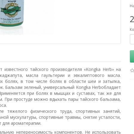
На
Ко
т известного тайского производителя «Kongka Herb» на
каджапута, масла гаультерии и эвкалиптового масла.
ых болях, в том числе болях в области шеи и затылка,
ок.
Бальзам зеленый, универсальный
Kongka Herbобладает
именяется при болях в мышцах и суставах, так же для
. При простуде можно вдыхать пары тайского бальзама,
оса.
е тяжелого физического труда, спортивных занятий,
фной мускулатуры, спортивные травмы, снятие усталости,
т для ароматерапии.
альную непереносимость компонентов. Не использовать