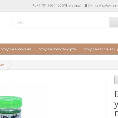
+7 701 766 1406 (Whats app)
Личный кабинет
Уход за волосами
Уход за полостью рта
Уход за телом и ли
амм