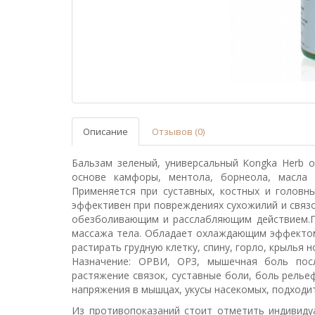
Описание
Отзывов (0)
Бальзам зеленый, универсальный
Kongka Herb о
основе камфоры, ментола, борнеола, масла 
Применяется при суставных, костных и головн
эффективен при повреждениях сухожилий и связ
обезболивающим и расслабляющим действием.Пр
массажа тела. Обладает охлаждающим эффектом
растирать грудную клетку, спину, горло, крылья н
Назначение: ОРВИ, ОРЗ, мышечная боль посл
растяжение связок, суставные боли, боль релье
напряжения в мышцах, укусы насекомых, подходи
Из противопоказаний стоит отметить индивиду