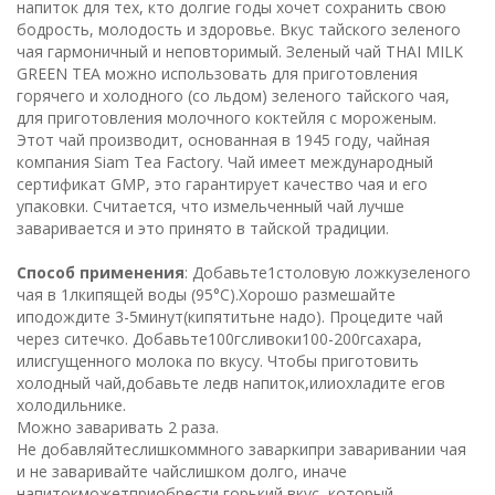
напиток для тех, кто долгие годы хочет сохранить свою
бодрость, молодость и здоровье. Вкус тайского зеленого
чая гармоничный и неповторимый. Зеленый чай THAI MILK
GREEN TEA можно использовать для приготовления
горячего и холодного (со льдом) зеленого тайского чая,
для приготовления молочного коктейля с мороженым.
Этот чай производит, основанная в 1945 году, чайная
компания Siam Tea Factory. Чай имеет международный
сертификат GMP, это гарантирует качество чая и его
упаковки. Считается, что измельченный чай лучше
заваривается и это принято в тайской традиции.
Способ применения
: Добавьте1столовую ложкузеленого
чая в 1лкипящей воды (95°C).Хорошо размешайте
иподождите 3-5минут(кипятитьне надо). Процедите чай
через ситечко. Добавьте100гсливоки100-200гсахара,
илисгущенного молока по вкусу. Чтобы приготовить
холодный чай,добавьте ледв напиток,илиохладите егов
холодильнике.
Можно заваривать 2 раза.
Не добавляйтеслишкоммного заваркипри заваривании чая
и не заваривайте чайслишком долго, иначе
напитокможетприобрести горький вкус, который