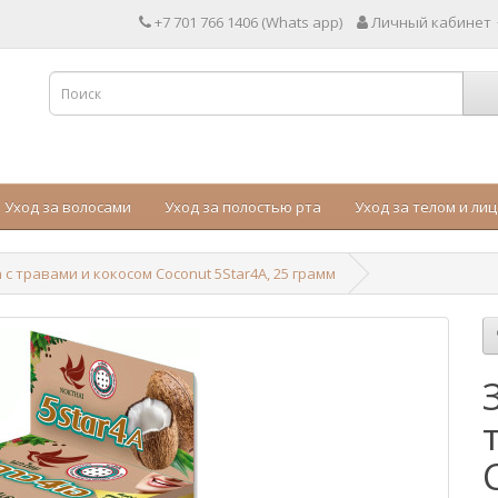
+7 701 766 1406 (Whats app)
Личный кабинет
Уход за волосами
Уход за полостью рта
Уход за телом и ли
 с травами и кокосом Coconut 5Star4A, 25 грамм