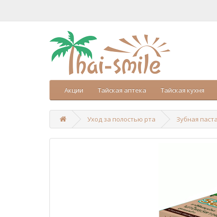
Акции
Тайская аптека
Тайская кухня
Уход за полостью рта
Зубная паста