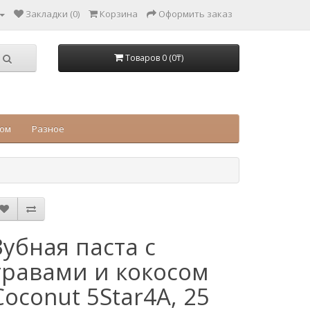
Закладки (0)
Корзина
Оформить заказ
Товаров 0 (0₸)
цом
Разное
Зубная паста с
травами и кокосом
Coconut 5Star4A, 25