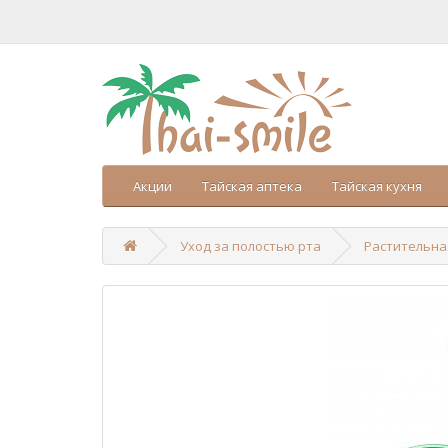
Акции
Тайская аптека
Тайская кухня
Уход за полостью рта
Растительная