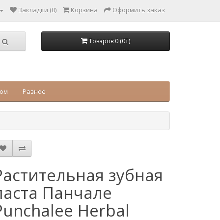
Закладки (0)
Корзина
Оформить заказ
Товаров 0 (0₸)
цом
Разное
Растительная зубная
паста Панчале
Punchalee Herbal