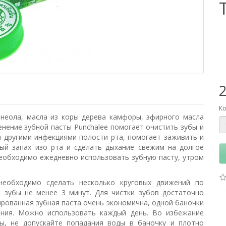
Ко
рнеола, масла из коры дерева камфоры, эфирного масла
енение зубной пасты Punchalee помогает очистить зубы и
и другими инфекциями полости рта, помогает заживить и
ный запах изо рта и сделать дыхание свежим на долгое
необходимо ежедневно использовать зубную пасту, утром
необходимо сделать несколько круговых движений по
ь зубы не менее 3 минут. Для чистки зубов достаточно
рованная зубная паста очень экономична, одной баночки
вания. Можно использовать каждый день. Во избежание
ы, не допускайте попадания воды в баночку и плотно