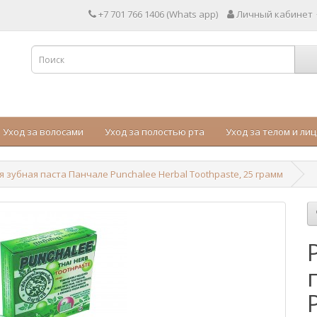
+7 701 766 1406 (Whats app)
Личный кабинет
Уход за волосами
Уход за полостью рта
Уход за телом и ли
 зубная паста Панчале Punchalee Herbal Toothpaste, 25 грамм