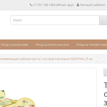
+7 701 766 1406 (Whats app)
Личный кабинет
Уход за волосами
Уход за полостью рта
Уход за телом и ли
еливающая зубная паста с экстрактом манго NOKTHAI, 25 гр