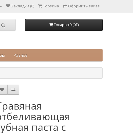
Закладки (0)
Корзина
Оформить заказ
Товаров 0 (0₸)
цом
Разное
Травяная
отбеливающая
зубная паста с