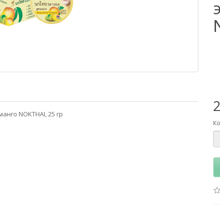
анго NOKTHAI, 25 гр
Ко