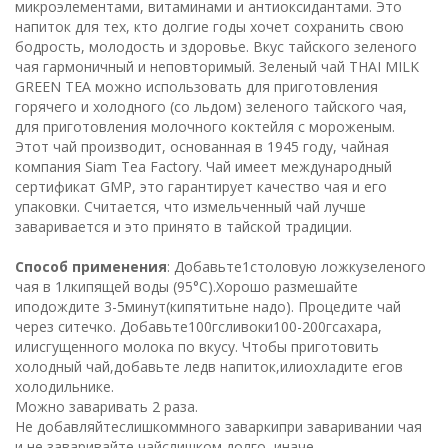
микроэлементами, витаминами и антиоксидантами. Это
напиток для тех, кто долгие годы хочет сохранить свою
бодрость, молодость и здоровье. Вкус тайского зеленого
чая гармоничный и неповторимый. Зеленый чай THAI MILK
GREEN TEA можно использовать для приготовления
горячего и холодного (со льдом) зеленого тайского чая,
для приготовления молочного коктейля с мороженым.
Этот чай производит, основанная в 1945 году, чайная
компания Siam Tea Factory. Чай имеет международный
сертификат GMP, это гарантирует качество чая и его
упаковки. Считается, что измельченный чай лучше
заваривается и это принято в тайской традиции.
Способ применения
: Добавьте1столовую ложкузеленого
чая в 1лкипящей воды (95°C).Хорошо размешайте
иподождите 3-5минут(кипятитьне надо). Процедите чай
через ситечко. Добавьте100гсливоки100-200гсахара,
илисгущенного молока по вкусу. Чтобы приготовить
холодный чай,добавьте ледв напиток,илиохладите егов
холодильнике.
Можно заваривать 2 раза.
Не добавляйтеслишкоммного заваркипри заваривании чая
и не заваривайте чайслишком долго, иначе