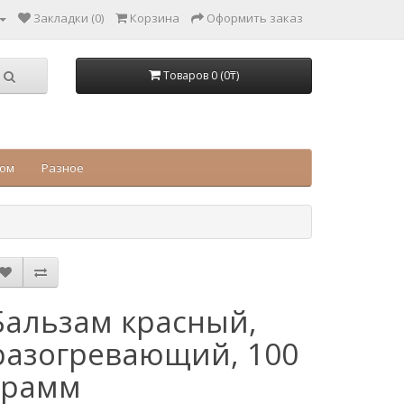
Закладки (0)
Корзина
Оформить заказ
Товаров 0 (0₸)
цом
Разное
Бальзам красный,
разогревающий, 100
грамм