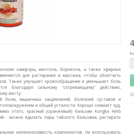
Ко
 основе камфоры, ментола, борнеола, а также эфирных
именяется для растирания и массажа, чтобы облегчить
вов. Также улучшает кровообращение и уменьшает боль
тся благодаря сильному “согревающему” действию,
ому месту.
й боли, мышечных защемлений, болезней суставов и
 головокружении и общей усталости. Хорошо снимает зуд,
мимо этого, красный (оранжевый) бальзам Kongka Herb
ий - можно вдыхать пары тайского бальзама, растирать
альную непереносимость компонентов. Не использовать