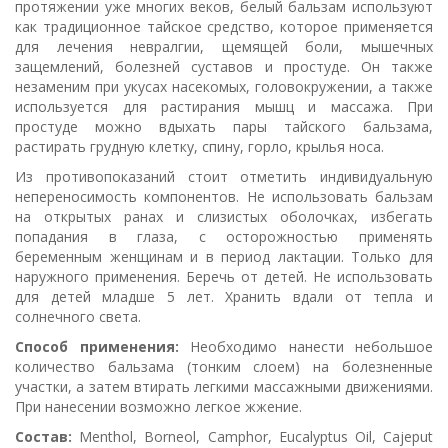
протяжении уже многих веков, белый бальзам используют
как традиционное тайское средство, которое применяется
для лечения невралгии, щемящей боли, мышечных
защемлений, болезней суставов и простуде. Он также
незаменим при укусах насекомых, головокружении, а также
используется для растирания мышц и массажа. При
простуде можно вдыхать пары тайского бальзама,
растирать грудную клетку, спину, горло, крылья носа.
Из противопоказаний стоит отметить индивидуальную
непереносимость компонентов. Не использовать бальзам
на открытых ранах и слизистых оболочках, избегать
попадания в глаза, с осторожностью применять
беременным женщинам и в период лактации. Только для
наружного применения. Беречь от детей. Не использовать
для детей младше 5 лет. Хранить вдали от тепла и
солнечного света.
Способ применения:
Необходимо нанести небольшое
количество бальзама (тонким слоем) на болезненные
участки, а затем втирать легкими массажными движениями.
При нанесении возможно легкое жжение.
Состав:
Menthol, Borneol, Camphor, Eucalyptus Oil, Cajeput