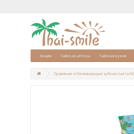
Акции
Тайская аптека
Тайская кухня
Травяная отбеливающая зубная паста NOK