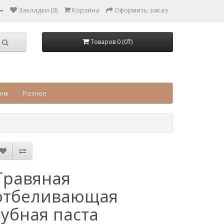
Закладки (0)
Корзина
Оформить заказ
Товаров 0 (0₸)
цом
Разное
Травяная
отбеливающая
зубная паста