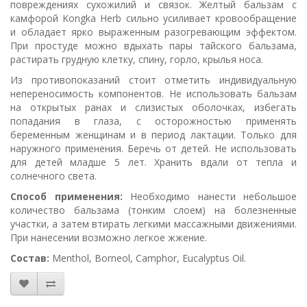
повреждениях сухожилий и связок. Желтый бальзам с
камфорой Kongka Herb сильно усиливает кровообращение
и обладает ярко выраженным разогревающим эффектом.
При простуде можно вдыхать пары тайского бальзама,
растирать грудную клетку, спину, горло, крылья носа.
Из противопоказаний стоит отметить индивидуальную
непереносимость компонентов. Не использовать бальзам
на открытых ранах и слизистых оболочках, избегать
попадания в глаза, с осторожностью применять
беременным женщинам и в период лактации. Только для
наружного применения. Беречь от детей. Не использовать
для детей младше 5 лет. Хранить вдали от тепла и
солнечного света.
Способ применения:
Необходимо нанести небольшое
количество бальзама (тонким слоем) на болезненные
участки, а затем втирать легкими массажными движениями.
При нанесении возможно легкое жжение.
Состав:
Menthol, Borneol, Camphor, Eucalyptus Oil.